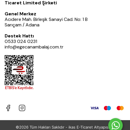
Ticaret Limited Şirketi
Genel Merkez
Acıdere Mah. Birleşik Sanayi Cad. No: 1 B
Sarıçam / Adana
Destek Hattı
0533 024 0231
info@egecanambalaj.com.tr
©2026 Tüm Hakları Saklıdır - ikas E-Ticaret
Altyapısı ile