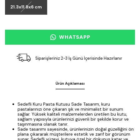
21.3x11.8x6 cm
WHATSAPP
Siparişleriniz 2-3 İş Günü İçerisinde Hazırlanır
Ürün Açıklaması
Sedefli Kuru Pasta Kutusu Sade Tasarım, kuru
pastalarınızı öne çıkaran şık ve minimalist bir sunum
sağlar. Yüksek kaliteli malzemelerden üretilen bu kutu,
sağlam yapısıyla ürünlerinizi güvenli bir şekilde korur ve
taşınmasına olanak tanır.
Sade tasarımı sayesinde, ürünlerinizin doğal güzelliğini ön
plana çıkararak müşterilere estetik ve zarif bir görünüm
sunar. Sedefli yüzeyi, kutuya özel bir dokunuş katar ve