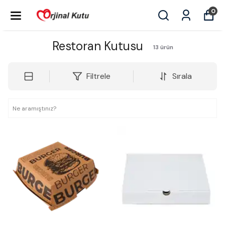
0
Restoran Kutusu
13
ürün
Filtrele
Sırala