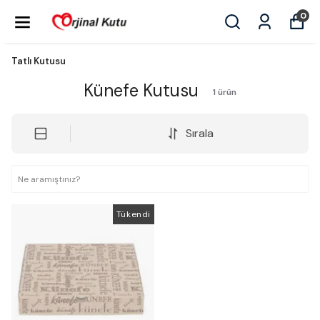
0
Tatlı Kutusu
Künefe Kutusu
1
ürün
Sırala
Tükendi