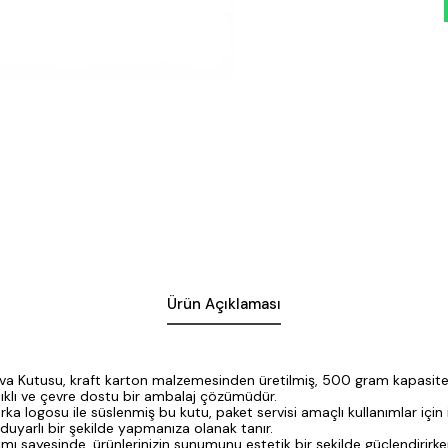
Ürün Açıklaması
ava Kutusu, kraft karton malzemesinden üretilmiş, 500 gram kapasiteli
ıklı ve çevre dostu bir ambalaj çözümüdür.
rka logosu ile süslenmiş bu kutu, paket servisi amaçlı kullanımlar için
 duyarlı bir şekilde yapmanıza olanak tanır.
ımı sayesinde, ürünlerinizin sunumunu estetik bir şekilde güçlendirirken