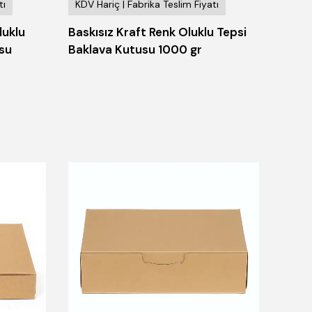
tı
KDV Hariç | Fabrika Teslim Fiyatı
KDV H
luklu
Baskısız Kraft Renk Oluklu Tepsi
Sedef
su
Baklava Kutusu 1000 gr
Gra