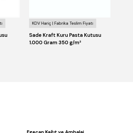
tı
KDV Hariç | Fabrika Teslim Fiyatı
KDV H
tusu
Sade Kraft Kuru Pasta Kutusu
Sedef
1.000 Gram 350 g/m²
500 
Egecan Kağıt ve Ambalaj