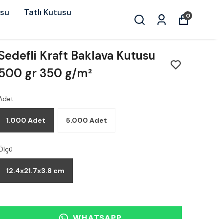
usu
Tatlı Kutusu
0
Sedefli Kraft Baklava Kutusu
500 gr 350 g/m²
Adet
1.000 Adet
5.000 Adet
Ölçü
12.4x21.7x3.8 cm
WHATSAPP