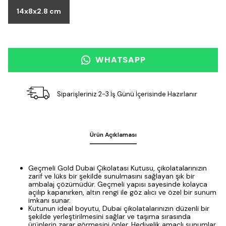
14x8x2.8 cm
WHATSAPP
Siparişleriniz 2-3 İş Günü İçerisinde Hazırlanır
Ürün Açıklaması
Geçmeli Gold Dubai Çikolatası Kutusu, çikolatalarınızın
zarif ve lüks bir şekilde sunulmasını sağlayan şık bir
ambalaj çözümüdür. Geçmeli yapısı sayesinde kolayca
açılıp kapanırken, altın rengi ile göz alıcı ve özel bir sunum
imkanı sunar.
Kutunun ideal boyutu, Dubai çikolatalarınızın düzenli bir
şekilde yerleştirilmesini sağlar ve taşıma sırasında
ürünlerin zarar görmesini önler. Hediyelik amaçlı sunumlar