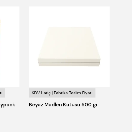
tı
KDV Hariç | Fabrika Teslim Fiyatı
KDV H
oypack
Beyaz Madlen Kutusu 500 gr
Sade 
Olsun