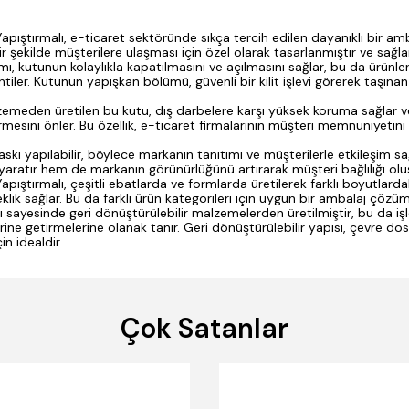
apıştırmalı, e-ticaret sektöründe sıkça tercih edilen dayanıklı bir a
ir şekilde müşterilere ulaşması için özel olarak tasarlanmıştır ve sağl
mı, kutunun kolaylıkla kapatılmasını ve açılmasını sağlar, bu da ürünler
iler. Kutunun yapışkan bölümü, güvenli bir kilit işlevi görerek taşınan
emeden üretilen bu kutu, dış darbelere karşı yüksek koruma sağlar ve
rmesini önler. Bu özellik, e-ticaret firmalarının müşteri memnuniyetin
skı yapılabilir, böylece markanın tanıtımı ve müşterilerle etkileşim sa
yaratır hem de markanın görünürlüğünü artırarak müşteri bağlılığı olu
pıştırmalı, çeşitli ebatlarda ve formlarda üretilerek farklı boyutlarda
lik sağlar. Bu da farklı ürün kategorileri için uygun bir ambalaj çözü
 sayesinde geri dönüştürülebilir malzemelerden üretilmiştir, bu da iş
erine getirmelerine olanak tanır. Geri dönüştürülebilir yapısı, çevre d
in idealdir.
Çok Satanlar