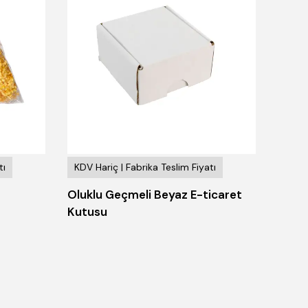
tı
KDV Hariç | Fabrika Teslim Fiyatı
KDV H
Oluklu Geçmeli Beyaz E-ticaret
Kraft
Kutusu