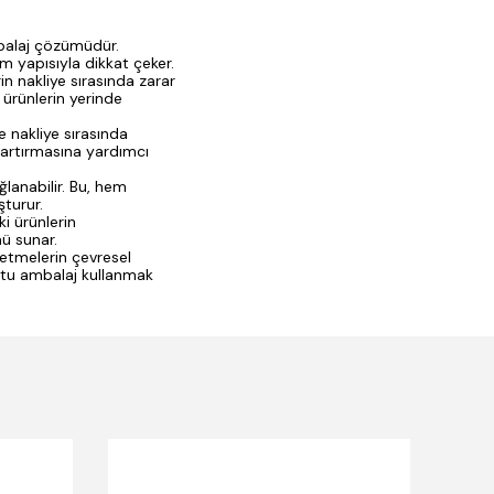
mbalaj çözümüdür.
am yapısıyla dikkat çeker.
in nakliye sırasında zarar
 ürünlerin yerinde
 nakliye sırasında
i artırmasına yardımcı
ğlanabilir. Bu, hem
şturur.
ki ürünlerin
mü sunar.
letmelerin çevresel
ostu ambalaj kullanmak