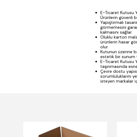
E-Ticaret Kutusu Y
Ürünlerin güvenli b
Yapıştırmalı tasarı
görmemesini garant
kalmasını sağlar.
Oluklu karton malz
ürünlerin hasar gö
olur.
Kutunun üzerine ba
estetik bir sunum 
E-Ticaret Kutusu Ya
taşınmasında esnek
Çevre dostu yapısı
sorumluluklarını y
isteyen markalar iç