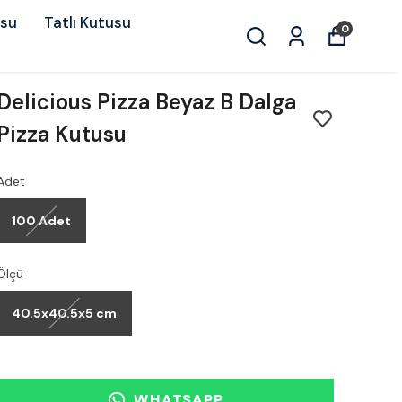
usu
Tatlı Kutusu
0
Delicious Pizza Beyaz B Dalga
Pizza Kutusu
Adet
100 Adet
Ölçü
40.5x40.5x5 cm
WHATSAPP