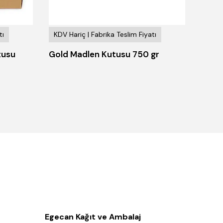
tı
KDV Hariç | Fabrika Teslim Fiyatı
KDV H
tusu
Gold Madlen Kutusu 750 gr
Yuvar
Egecan Kağıt ve Ambalaj