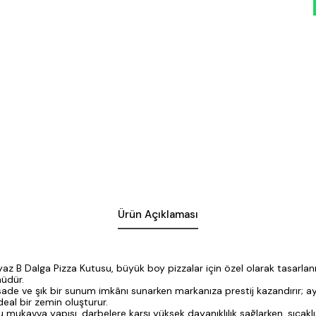
Ürün Açıklaması
yaz B Dalga Pizza Kutusu, büyük boy pizzalar için özel olarak tasarlan
üdür.
sade ve şık bir sunum imkânı sunarken markanıza prestij kazandırır; 
deal bir zemin oluşturur.
lu mukavva yapısı, darbelere karşı yüksek dayanıklılık sağlarken, sıcak