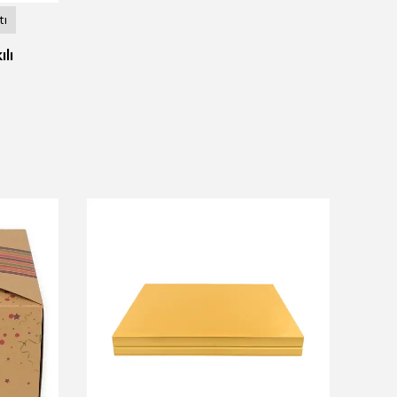
tı
lı