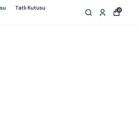
usu
Tatlı Kutusu
0